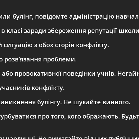
ли булінг, повідомте адміністрацію навчал
в класі заради збереження репутації школи
й ситуацію з обох сторін конфлікту.
о розв’язання проблеми.
 або провокативної поведінки учнів. Негайн
учасників конфлікту.
иникнення булінгу. Не шукайте винного.
рбуватися про того, кого ображають. Будьт
у наодинці. Не вимагайте від них публічни