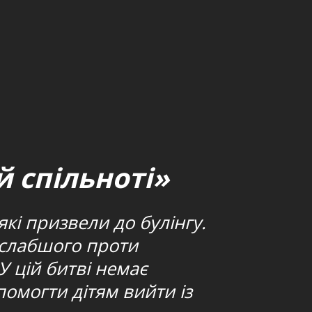
й спільноті»
кі призвели до булінгу.
 слабшого проти
У цій битві немає
омогти дітям вийти із