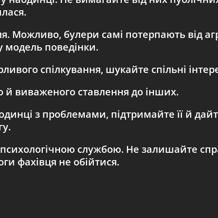
лася.
я. Можливо, булери самі потерпають від агр
у модель поведінки.
рливого спілкування, шукайте спільні інтере
 й виваженого ставлення до інших.
одинці з проблемами, підтримайте її й дай
у.
психологічною службою. Не залишайте справ
оги фахівця не обійтися.