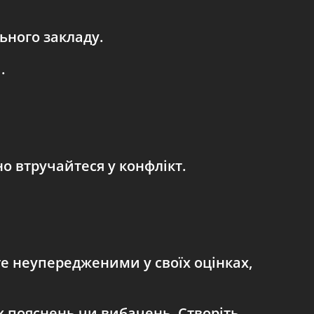
ьного закладу.
.
о втручайтеся у конфлікт.
е неупередженими у своїх оцінках,
х пояснень чи вибачень. Створіть