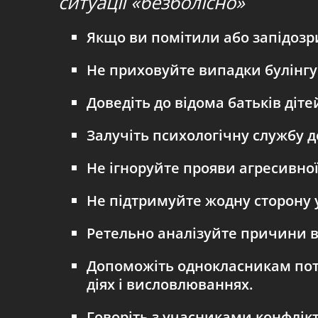
ситуації «безболісно»
Якщо ви помітили або запідозри
Не приховуйте випадки булінгу 
Доведіть до відома батьків діте
Залучіть психологічну службу д
Не ігноруйте прояви агресивної
Не підтримуйте жодну сторону 
Ретельно аналізуйте причини в
Допоможіть однокласникам поту
діях і висловлюваннях.
Говоріть з учасниками конфлікт