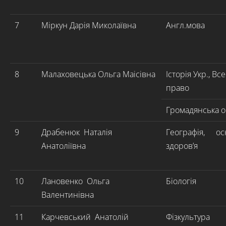
7
Міркун Дарія Миколаївна
Англ.мова
8
Малаховецька Ольга Маісівна
Історія Укр., Все
право
Громадянська о
9
Драбенюк Наталія
Географія, ос
Анатоліївна
здоров’я
10
Лановенко Ольга
Біологія
Валентинівна
11
Карчевський Анатолій
Фізкультура