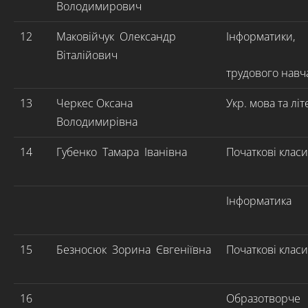
Володимирович
12
Маковійчук Олександр
Інформатики,
Віталійович
трудового навч
13
Черкес Оксана
Укр. мова та літ
Володимирівна
14
Губенко Тамара Іванівна
Початкові класи
Інформатика
15
Безносюк Зорина Євгеніївна
Початкові класи
16
Образотворче