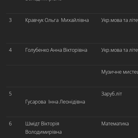
3
Кравчук Ольга Михайлівна
Укр.мова та літ
4
Голубенко Анна Вікторівна
Укр.мова та літ
Музичне мисте
5
Заруб.літ
Гусарова Інна Леонідівна
6
Шмідт Вікторія
Математика
Володимирівна