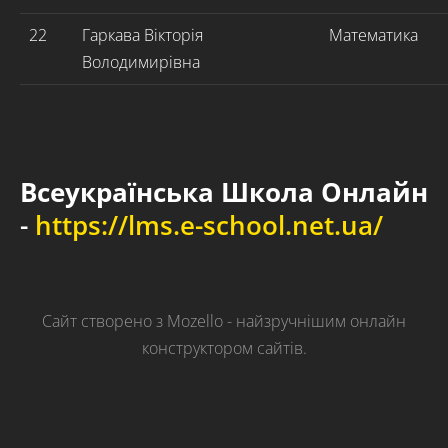
22
Гаркава Вікторія
Математика
Володимирівна
Всеукраїнська Школа Онлайн
-
https://lms.e-school.net.ua/
Сайт створено з
Mozello
- найзручнішим онлайн
конструктором сайтів.