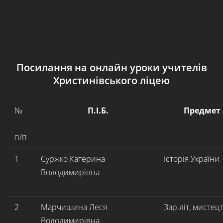
Посилання на онлайн уроки учителів
Христинівського ліцею
№
П.І.Б.
Предмет
п/п
1
Суржко Катерина
Історія України
Володимирівна
2
Марчишина Леся
Зар.літ, мистец
Володимирівна