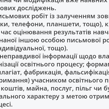
кових досліджень.
исьмових робіт із залученням зов
и, телефони, планшети, тощо), к
 час оцінювання результатів навч
аної іншою особою письмової ро
ндивідуальної, тощо).
неправдивої інформації щодо влас
анізації освітнього процесу; форм
лагіат, фабрикація, фальсифікаці
тримання) учасником освітнього 
оштів, майна, послуг, пільг чи б
ального характеру з метою отри
есі.