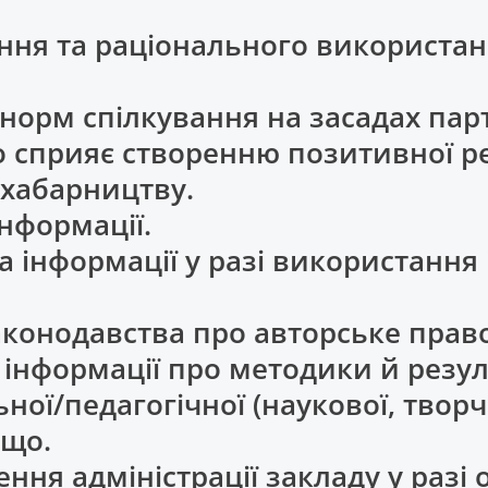
ення та раціонального використа
 норм спілкування на засадах пар
о сприяє створенню позитивної ре
, хабарництву.
інформації.
а інформації у разі використання
аконодавства про авторське право
ї інформації про методики й резу
ної/педагогічної (наукової, творч
ощо.
ення адміністрації закладу у раз