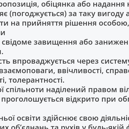
ропозиція, обіцянка або надання
яє (погоджується) за таку вигоду 
ути на прийняття рішення особо
ви
- свідоме завищення або занижен
.
сть впроваджується через систем
 взаємоповаги, ввічливості, справ
і, толерантності.
кої спільноти наділений правом в
 проголошується відкрито при об
дньої освіти здійснює свою діяльн
их об’єднань та рухів у будь-якій 