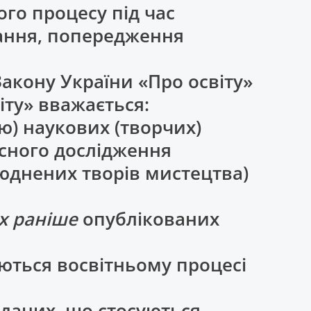
го процесу під час
чання, попередження
Закону України «Про освіту»
іту» вважається:
ю) наукових (творчих)
асного дослідження
люднених творів мистецтва)
их раніше
опублікованих
ються восвітньому процесі
 даних, що стосуються