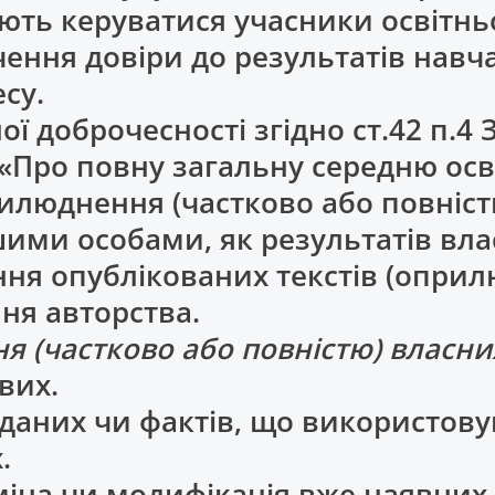
ть керуватися учасники освітньо
ення довіри до результатів нав
су.
ї доброчесності згідно ст.42 п.4 
и «Про повну загальну середню осв
илюднення (частково або повніст
шими особами, як результатів вл
ення опублікованих текстів (опри
ня авторства.
я (частково або повністю) власн
вих.
 даних чи фактів, що використову
.
міна чи модифікація вже наявних