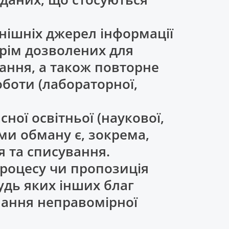
нішніх джерел інформації
рім дозволених для
ання, а також повторне
боти (лабораторної,
ної освітньої (наукової,
ами обману є, зокрема,
я та списування.
процесу чи пропозиція
удь яких інших благ
мання неправомірної