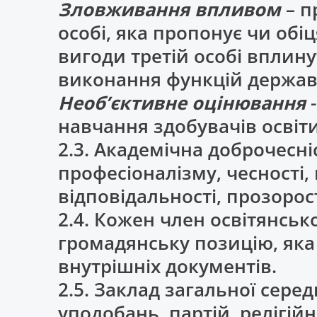
Зловживання впливом
– п
особі, яка пропонує чи обіц
вигоди третій особі вплин
виконання функцій держа
Необ’єктивне оцінювання
навчання здобувачів освіти
2.3. Академічна доброчесні
професіоналізму, чесності,
відповідальності, прозорост
2.4. Кожен член освітянсь
громадянську позицію, яка
внутрішніх документів.
2.5. Заклад загальної сере
уподобань, партій, релігійн