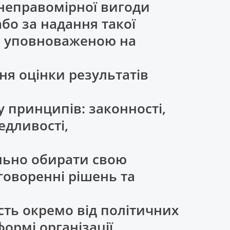
 неправомірної вигоди
або за надання такої
ю, уповноваженою на
ня оцінки результатів
у принципів: законності,
едливості,
ільно обирати свою
говоренні рішень та
ість окремо від політичних
формі організації.