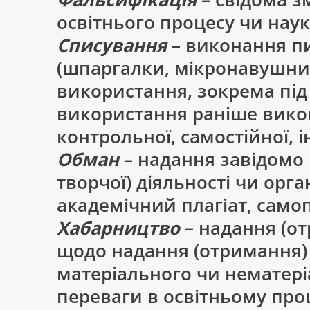
освітнього процесу чи нау
Списування
– виконання п
(шпаргалки, мікронавушник
використання, зокрема під
використання раніше викон
контрольної, самостійної, і
Обман
– надання завідомо 
творчої) діяльності чи орг
академічний плагіат, самоп
Хабарництво
– надання (о
щодо надання (отримання) к
матеріального чи нематері
переваги в освітньому проц