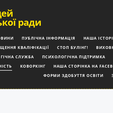
цей
ької ради
ОВИНИ
ПУБЛІЧНА ІНФОРМАЦІЯ
НАША ІСТОР
ЩЕННЯ КВАЛІФІКАЦІЇ
СТОП БУЛІНГ!
ВИХОВ
ГІЧНА СЛУЖБА
ПСИХОЛОГІЧНА ПІДТРИМКА
НІСТЬ
КОВОРКІНГ
НАША СТОРІНКА НА FACE
ФОРМИ ЗДОБУТТЯ ОСВІТИ