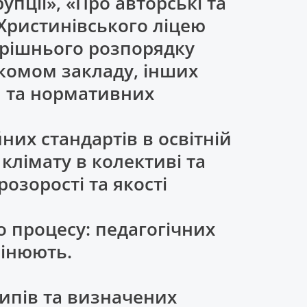
упції», «Про авторські та
 Христинівського ліцею
утрішнього розпорядку
фкомом закладу, інших
и та нормативних
них стандартів в освітній
клімату в колективі та
озорості та якості
о процесу: педагогічних
амінюють.
ципів та визначених