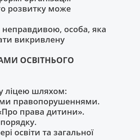
ого розвитку може
є неправдивою, особа, яка
вати викривлену
КАМИ ОСВІТНЬОГО
су ліцею шляхом:
ними правопорушеннями.
 «Про права дитини».
зпорядку.
рі освіти та загальної