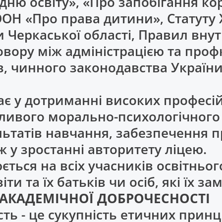
дню освіту», «Про запобігання кор
 ООН «Про права дитини», Статуту
и Черкаської області, Правил вн
овору між адміністрацією та про
, чинного законодавства Україн
є у дотриманні високих професій
тливого морально-психологічного 
ьтатів навчання, забезпечення пр
ож у зростанні авторитету ліцею.
ться на всіх учасників освітньог
ти та їх батьків чи осіб, які їх з
 АКАДЕМІЧНОЇ ДОБРОЧЕСНОСТІ
сть - це сукупність етичних прин