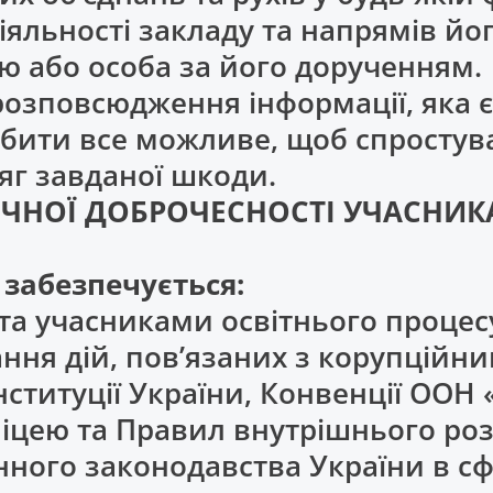
діяльності закладу та напрямів й
ю або особа за його дорученням.
я розповсюдження інформації, яка 
обити все можливе, щоб спросту
яг завданої шкоди.
МІЧНОЇ ДОБРОЧЕСНОСТІ УЧАСНИ
 забезпечується:
и та учасниками освітнього проце
ання дій, пов’язаних з корупцій
нституції України, Конвенції ООН
 ліцею та Правил внутрішнього ро
ного законодавства України в сфе