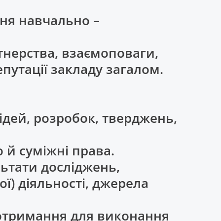
ння навчально –
тнерства, взаємоповаги,
путації закладу загалом.
 ідей, розробок, тверджень,
 й суміжні права.
льтати досліджень,
ої) діяльності, джерела
і отримання для виконання