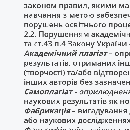
законом правил, якими маю
навчання з метою забезпеч
порушень освітнього проце
2.2. Порушенням академічно
та ст.43 п.4 Закону Україн
Академічний плагіат
– опр
результатів, отриманих ін
(творчості) та/або відтвор
інших авторів без зазначен
Самоплагіат
- оприлюдненн
наукових результатів як но
Фабрикація
– вигадування
або наукових дослідженнях
Фальсифікація
– свідома з